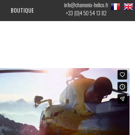
info@chamonix-helico.fr
BOUTIQUE
+33 (0)4 50 54 13 82