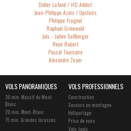
Didier Lafond / HD Addict
Jean-Philippe Azais / Upstairs
Philippe Fragnol
Raphael Grinewald
Juls - Julien Sollberger
René Robert
Pascal Tournaire
Alexandre Zeyer
VOLS PANORAMIQUES
VOLS PROFESSIONNELS
30 min. Massif du Mont-
Construction
Blanc
Secours en montagne
20 min. Mont-Blanc
Héliportage
15 min. Grandes Jorasses
Prise de vues
Vols taxis