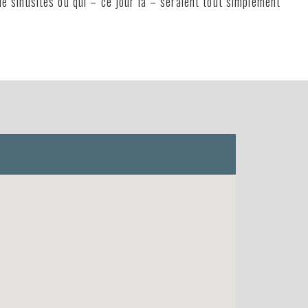
de sinusites ou qui – ce jour là – seraient tout simplement