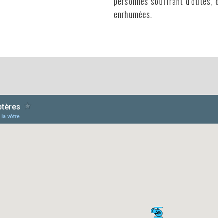
personnes souffrant d'otites, 
enrhumées.