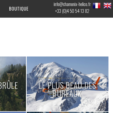
info@chamonix-helico.fr
BOUTIQUE
+33 (0)4 50 54 13 82
BRÛLE
LE PLUS BEAU DES
BUREAUX