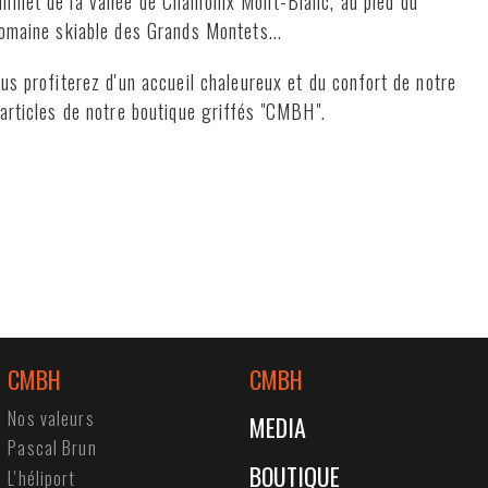
ommet de la vallée de Chamonix Mont-Blanc, au pied du
domaine skiable des Grands Montets...
us profiterez d'un accueil chaleureux et du confort de notre
 articles de notre boutique griffés "CMBH".
CMBH
CMBH
Nos valeurs
MEDIA
Pascal Brun
BOUTIQUE
L'héliport