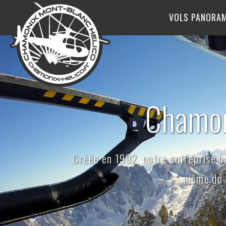
VOLS PANORA
Chamon
Créée en 1992, notre entreprise b
même du m