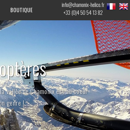
info@chamonix-helico.fr
BOUTIQUE
+33 (0)4 50 54 13 82
optères
la vallée de Chamonix est au coeur
on genre !