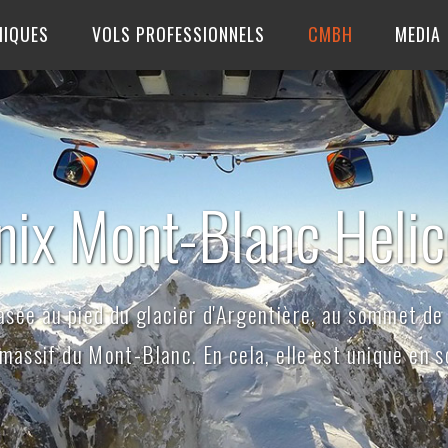
MIQUES
VOLS PROFESSIONNELS
CMBH
MEDIA
ix Mont-Blanc Helic
asée au pied du glacier d'Argentière, au sommet de 
assif du Mont-Blanc. En cela, elle est unique en s