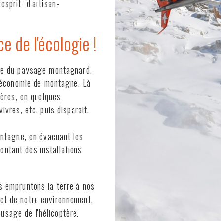
esprit "d'artisan-
ce de l'écologie !
rtie du paysage montagnard.
 l'économie de montagne. Là
tières, en quelques
ivres, etc. puis disparait,
montagne, en évacuant les
ontant des installations
us empruntons la terre à nos
ect de notre environnement,
usage de l'hélicoptère.